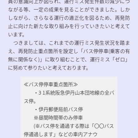
員の意識向上が図られ、運行ミス発生件数の減少につ
ながる等、一定の成果を見ることができました。しか
しながら、さらなる運行の適正化を図るため、再発防
止に向けた新たな取り組みを行っていきたいと考えて
います。
つきましては、これまでの運行ミス発生状況を踏ま
え、再発防止重点箇所を設定し「バス停停車(乗客の有
無に関係なく)」に取り組むことで、運行ミス「ゼロ」
に努めて参りたいと考えております。
≪バス停停車重点箇所≫
・3 1系統阪急伊丹山本団地線の全バ
ス停。
・伊丹郵便局前バス停
※昼間時間帯のみ停車
(※バス停を通過する際は「〇〇バス
停通過します」などの車内アナウ